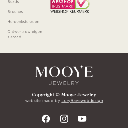
Beads
Broches
Herdenksieraden
Ontwerp uw eigen
sieraad
Copyright © Mooye Jewelry
website made by
LoryRavewebdesign
Facebook
Instagram
YouTube