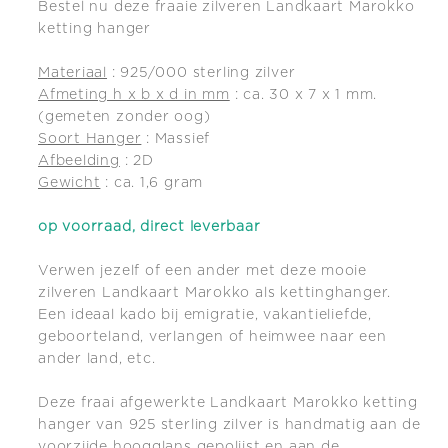
Bestel nu deze fraaie zilveren Landkaart Marokko
ketting hanger
Materiaal
: 925/000 sterling zilver
Afmeting h x b x d in mm
: ca. 30 x 7 x 1 mm.
(gemeten zonder oog)
Soort Hanger
: Massief
Afbeelding
: 2D
Gewicht
: ca. 1,6 gram
op voorraad, direct leverbaar
Verwen jezelf of een ander met deze mooie
zilveren Landkaart Marokko als kettinghanger.
Een ideaal kado bij emigratie, vakantieliefde,
geboorteland, verlangen of heimwee naar een
ander land, etc.
Deze fraai afgewerkte Landkaart Marokko ketting
hanger van 925 sterling zilver is handmatig aan de
voorzijde hoogglans gepolijst en aan de