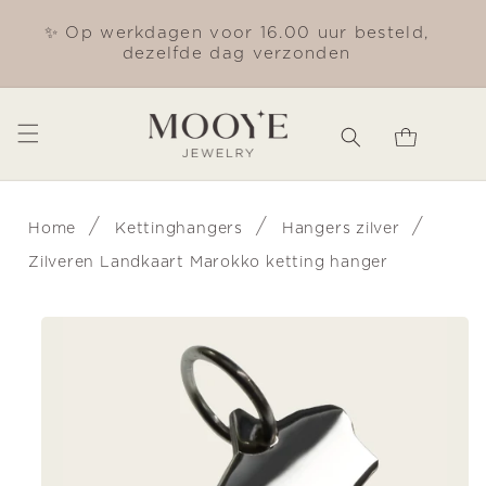
Meteen
naar de
✨ Op werkdagen voor 16.00 uur besteld,
Gra
content
dezelfde dag verzonden
Winkelwagen
/
/
/
Home
Kettinghangers
Hangers zilver
Zilveren Landkaart Marokko ketting hanger
Ga direct naar
productinformatie