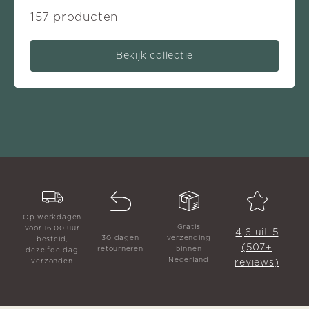
157 producten
Bekijk collectie
Op werkdagen
Gratis
voor 16.00 uur
4,6 uit 5
30 dagen
verzending
besteld,
(507+
retourneren
binnen
dezelfde dag
Nederland
reviews)
verzonden