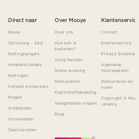
Direct naar
Over Mooye
Klantenservic
Nieuw
Over ons
Contact
Opruiming - Sale
Hoe kan ik
Klantenservice
bestellen?
Kettinghangers
Privacy Statemen
Veilig betalen
Armband bedels
Algemene
Snelle levering
Voorwaarden
Kettingen
Retourneren
Retourneren en
Sieraad ontwerpers
ruilen
Klachtenafhandeling
Ringen
Copyright © Moo
Vealgestelde vragen
Jewelry
Armbanden
Blog
Oorsieraden
Tekstsieraden