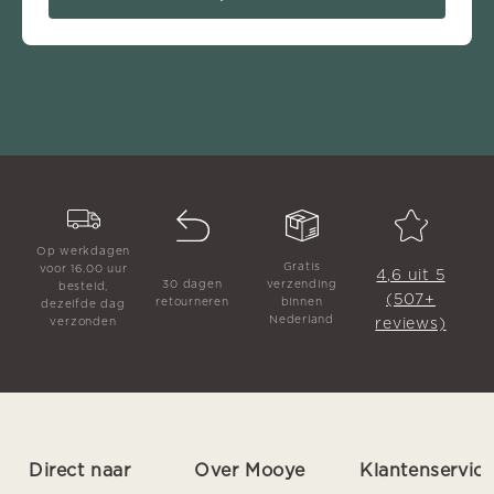
Op werkdagen
Gratis
voor 16.00 uur
4,6 uit 5
30 dagen
verzending
besteld,
(507+
retourneren
binnen
dezelfde dag
Nederland
reviews)
verzonden
Direct naar
Over Mooye
Klantenservic