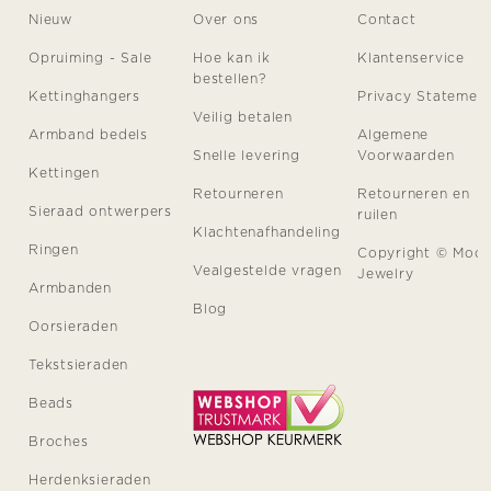
Nieuw
Over ons
Contact
Opruiming - Sale
Hoe kan ik
Klantenservice
bestellen?
Kettinghangers
Privacy Statemen
Veilig betalen
Armband bedels
Algemene
Snelle levering
Voorwaarden
Kettingen
Retourneren
Retourneren en
Sieraad ontwerpers
ruilen
Klachtenafhandeling
Ringen
Copyright © Moo
Vealgestelde vragen
Jewelry
Armbanden
Blog
Oorsieraden
Tekstsieraden
Beads
Broches
Herdenksieraden