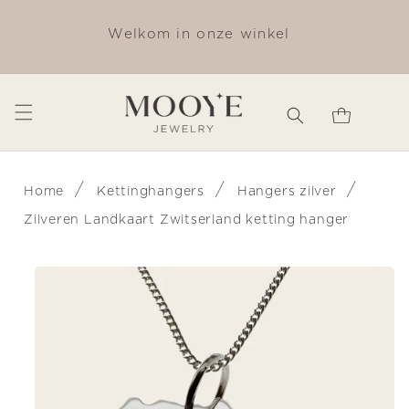
Meteen
naar de
✨ O
Welkom in onze winkel
content
Winkelwagen
/
/
/
Home
Kettinghangers
Hangers zilver
Zilveren Landkaart Zwitserland ketting hanger
Ga direct naar
productinformatie