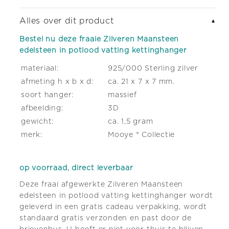
edelsteen
edelsteen
in
in
Alles over dit product
▼
potlood
potlood
Bestel nu deze fraaie Zilveren Maansteen
vatting
vatting
edelsteen in potlood vatting kettinghanger
kettinghanger
kettinghanger
materiaal:
925/000 Sterling zilver
afmeting h x b x d:
ca. 21 x 7 x 7 mm.
soort hanger:
massief
afbeelding:
3D
gewicht:
ca. 1,5 gram
merk:
Mooye ® Collectie
op voorraad, direct leverbaar
Deze fraai afgewerkte Zilveren Maansteen
edelsteen in potlood vatting kettinghanger wordt
geleverd in een gratis cadeau verpakking, wordt
standaard gratis verzonden en past door de