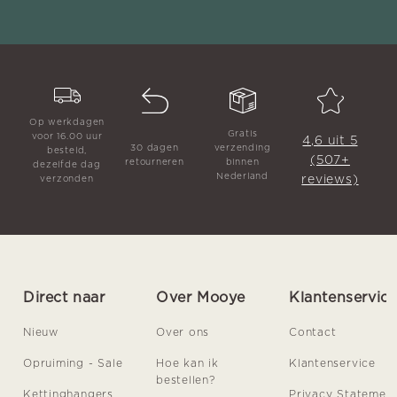
Op werkdagen
Gratis
voor 16.00 uur
4,6 uit 5
30 dagen
verzending
besteld,
(507+
retourneren
binnen
dezelfde dag
Nederland
reviews)
verzonden
Direct naar
Over Mooye
Klantenservic
Nieuw
Over ons
Contact
Opruiming - Sale
Hoe kan ik
Klantenservice
bestellen?
Kettinghangers
Privacy Statemen