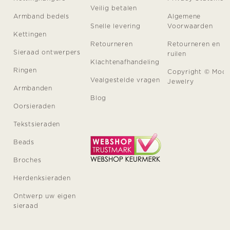
Veilig betalen
Armband bedels
Algemene
Snelle levering
Voorwaarden
Kettingen
Retourneren
Retourneren en
Sieraad ontwerpers
ruilen
Klachtenafhandeling
Ringen
Copyright © Moo
Vealgestelde vragen
Jewelry
Armbanden
Blog
Oorsieraden
Tekstsieraden
Beads
Broches
Herdenksieraden
Ontwerp uw eigen
sieraad