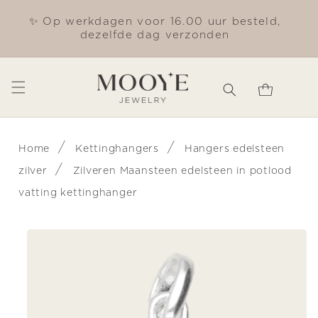
Meteen
naar de
✨ Op werkdagen voor 16.00 uur besteld,
Gra
content
dezelfde dag verzonden
Winkelwagen
/
/
Home
Kettinghangers
Hangers edelsteen
/
zilver
Zilveren Maansteen edelsteen in potlood
vatting kettinghanger
Ga direct naar
productinformatie