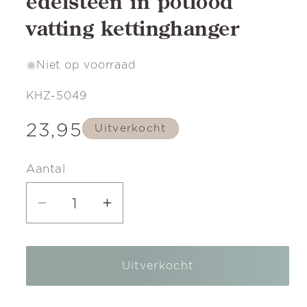
edelsteen in potlood
vatting kettinghanger
Niet op voorraad
SKU:
KHZ-5049
Normale
23,95
Uitverkocht
prijs
Aantal
Aantal
Aantal
verlagen
verhogen
voor
voor
Uitverkocht
Zilveren
Zilveren
Maansteen
Maansteen