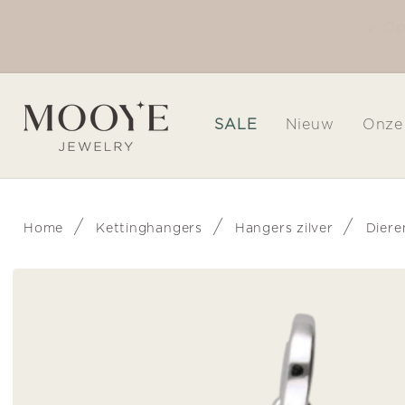
Meteen
naar de
✨ 
Welkom in onze winkel
content
SALE
Nieuw
Onze
/
/
/
Home
Kettinghangers
Hangers zilver
Dier
Ga direct naar
productinformatie