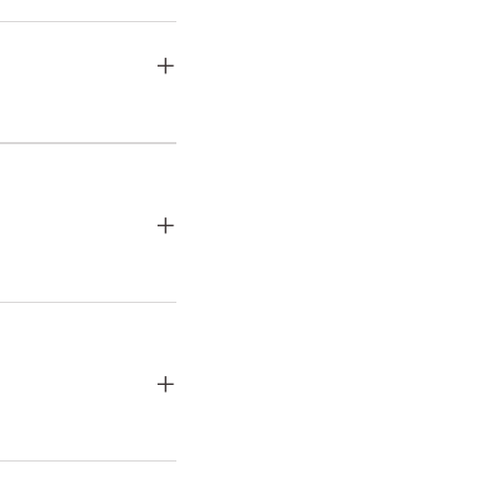
+
+
+