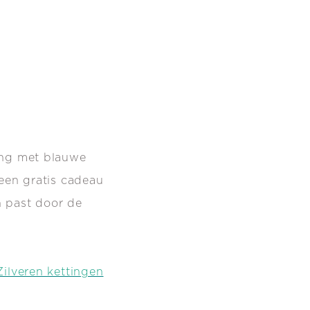
ing met blauwe
 een gratis cadeau
n past door de
Zilveren kettingen