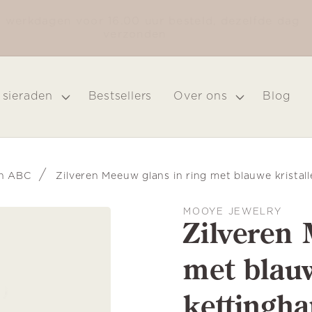
Op werkdagen voor 16.00 uur besteld, dezelfde da
verzonden
 sieraden
Bestsellers
Over ons
Blog
/
en ABC
Zilveren Meeuw glans in ring met blauwe kristal
MOOYE JEWELRY
Zilveren 
met blauw
kettingh