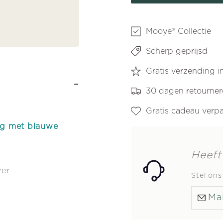
in
in
ring
ring
met
met
Mooye® Collectie
blauwe
blauw
Scherp geprijsd
kristallen
krista
Gratis verzending 
groot
groot
-
kettinghanger
ketti
30 dagen retourne
Gratis cadeau verp
ing met blauwe
Heeft
ver
Stel on
Mai