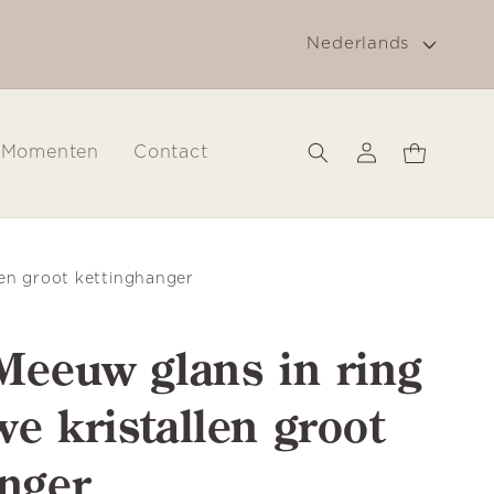
T
g
Gratis verzending in Nederland vanaf € 30
Nederlands
a
a
l
Inloggen
Winkelwagen
Momenten
Contact
len groot kettinghanger
Meeuw glans in ring
e kristallen groot
anger