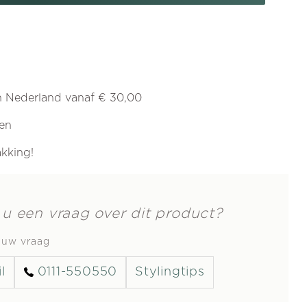
e
llen
in Nederland vanaf € 30,00
nghanger
ren
akking!
 u een vraag over dit product?
s uw vraag
l
0111-550550
Stylingtips