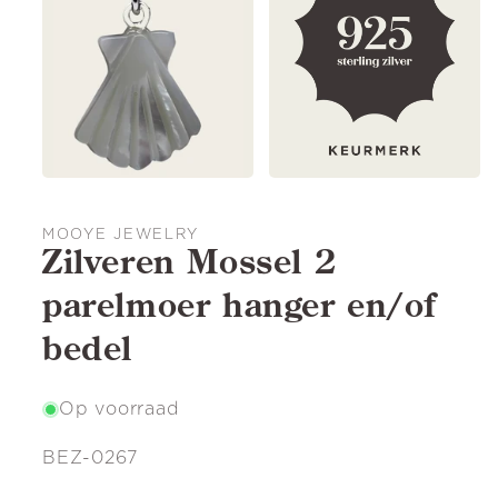
MOOYE JEWELRY
Zilveren Mossel 2
parelmoer hanger en/of
bedel
Op voorraad
SKU:
BEZ-0267