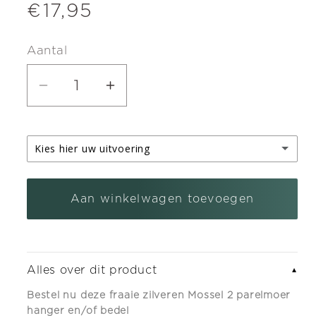
Normale
€17,95
prijs
Aantal
Aantal
Aantal
verlagen
verhogen
voor
voor
Kies hier uw uitvoering
Zilveren
Zilveren
Mossel
Mossel
zilveren kettinghanger
2
2
Aan winkelwagen toevoegen
zilveren armband bedel met karabijnslot
(+ €5,95)
parelmoer
parelmoer
hanger
hanger
en/of
en/of
Alles over dit product
▼
bedel
bedel
Bestel nu deze fraaie zilveren Mossel 2 parelmoer
hanger en/of bedel