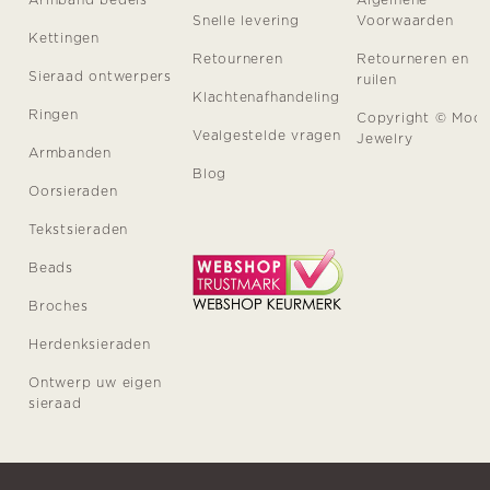
Snelle levering
Voorwaarden
Kettingen
Retourneren
Retourneren en
Sieraad ontwerpers
ruilen
Klachtenafhandeling
Ringen
Copyright © Moo
Vealgestelde vragen
Jewelry
Armbanden
Blog
Oorsieraden
Tekstsieraden
Beads
Broches
Herdenksieraden
Ontwerp uw eigen
sieraad