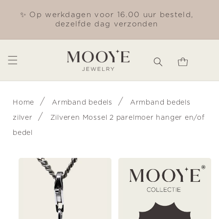
Meteen
naar de
✨ Op werkdagen voor 16.00 uur besteld,
Gra
content
dezelfde dag verzonden
Winkelwagen
/
/
Home
Armband bedels
Armband bedels
/
zilver
Zilveren Mossel 2 parelmoer hanger en/of
bedel
Ga direct naar
productinformatie