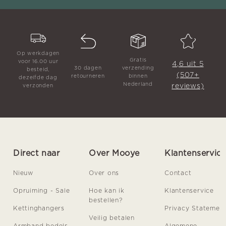
Op werkdagen
Gratis
voor 16.00 uur
4,6 uit 5
30 dagen
verzending
besteld,
(507+
retourneren
binnen
dezelfde dag
Nederland
reviews)
verzonden
Direct naar
Over Mooye
Klantenservic
Nieuw
Over ons
Contact
Opruiming - Sale
Hoe kan ik
Klantenservice
bestellen?
Kettinghangers
Privacy Statemen
Veilig betalen
Armband bedels
Algemene