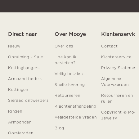
Direct naar
Over Mooye
Klantenservic
Nieuw
Over ons
Contact
Opruiming - Sale
Hoe kan ik
Klantenservice
bestellen?
Kettinghangers
Privacy Statemen
Veilig betalen
Armband bedels
Algemene
Snelle levering
Voorwaarden
Kettingen
Retourneren
Retourneren en
Sieraad ontwerpers
ruilen
Klachtenafhandeling
Ringen
Copyright © Moo
Vealgestelde vragen
Jewelry
Armbanden
Blog
Oorsieraden