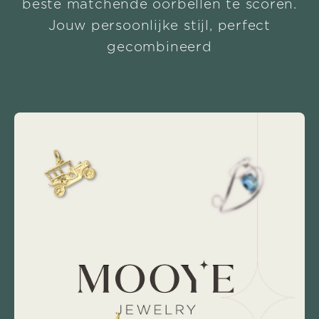
beste matchende oorbellen te scoren.
Jouw persoonlijke stijl, perfect
gecombineerd