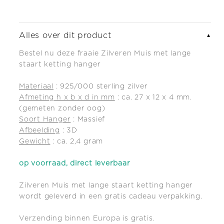
staart
staart
ketting
ketting
Alles over dit product
▼
hanger
hanger
Bestel nu deze fraaie Zilveren Muis met lange
staart ketting hanger
Materiaal
: 925/000 sterling zilver
Afmeting h x b x d in mm
: ca. 27 x 12 x 4 mm.
(gemeten zonder oog)
Soort Hanger
: Massief
Afbeelding
: 3D
Gewicht
: ca. 2,4 gram
op voorraad, direct leverbaar
Zilveren Muis met lange staart ketting hanger
wordt geleverd in een gratis cadeau verpakking.
Verzending binnen Europa is gratis.