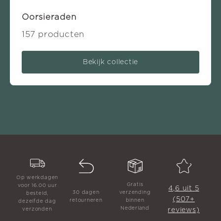
Oorsieraden
157 producten
Bekijk collectie
Op werkdagen
Gratis
voor 16.00 uur
4,6 uit 5
30 dagen
verzending
besteld,
(507+
retourneren
binnen
dezelfde dag
Nederland
reviews)
verzonden