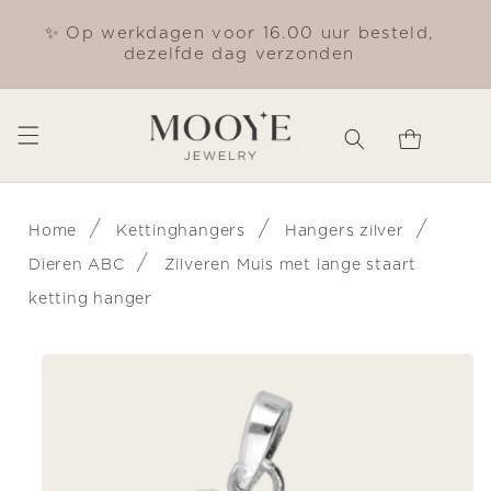
Meteen
naar de
✨ Op werkdagen voor 16.00 uur besteld,
Gra
content
dezelfde dag verzonden
Winkelwagen
/
/
/
Home
Kettinghangers
Hangers zilver
/
Dieren ABC
Zilveren Muis met lange staart
ketting hanger
Ga direct naar
productinformatie