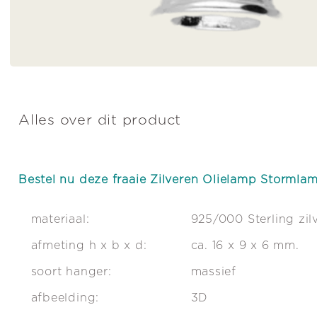
Alles over dit product
Bestel nu deze fraaie Zilveren Olielamp Stormla
materiaal:
925/000 Sterling zil
afmeting h x b x d:
ca. 16 x 9 x 6 mm.
soort hanger:
massief
afbeelding:
3D