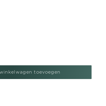
l
gen
winkelwagen toevoegen
ren
amp
mlamp
nghanger