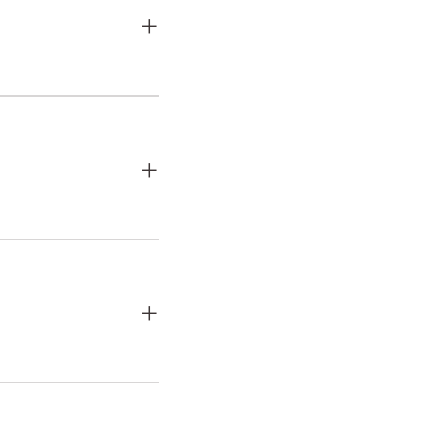
+
+
+