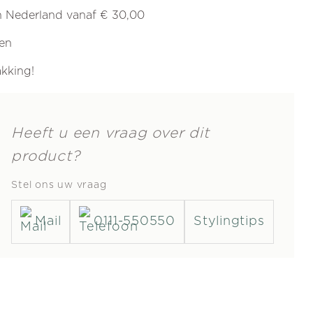
in Nederland vanaf € 30,00
ren
akking!
Heeft u een vraag over dit
product?
Stel ons uw vraag
Mail
0111-550550
Stylingtips