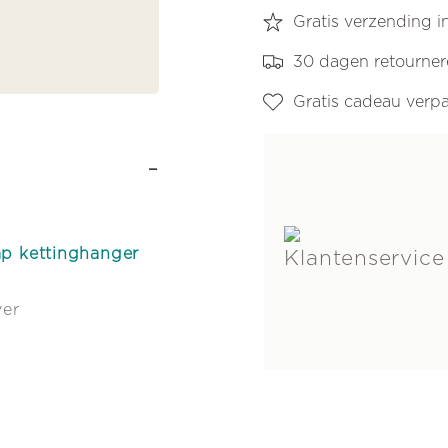
Gratis verzending 
30 dagen retourne
Gratis cadeau verp
-
mp kettinghanger
ver