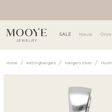
Meteen
naar de
is verzending in Nederland vanaf € 30,00
content
SALE
Nieuw
Onze
/
/
/
Home
Kettinghangers
Hangers zilver
Huish
Ga direct naar
productinformatie