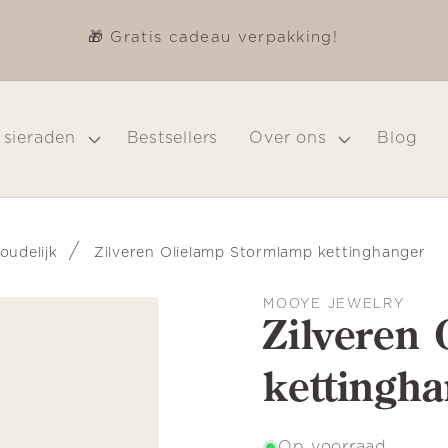
🎁 Gratis cadeau verpakking!
 sieraden
Bestsellers
Over ons
Blog
/
oudelijk
Zilveren Olielamp Stormlamp kettinghanger
MOOYE JEWELRY
Zilveren
kettingh
Op voorraad