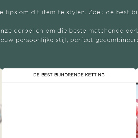
e tips om dit item te stylen. Zoek de best b
onze oorbellen om die beste matchende oorb
Jouw persoonlijke stijl, perfect gecombineer
DE BEST BIJHORENDE KETTING