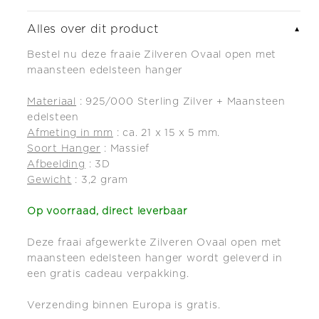
open
open
met
met
Alles over dit product
▼
maansteen
maansteen
Bestel nu deze fraaie Zilveren Ovaal open met
edelsteen
edelsteen
maansteen edelsteen hanger
hanger
hanger
Materiaal
: 925/000 Sterling Zilver + Maansteen
edelsteen
Afmeting in mm
: ca. 21 x 15 x 5 mm.
Soort Hanger
: Massief
Afbeelding
: 3D
Gewicht
: 3,2 gram
Op voorraad, direct leverbaar
Deze fraai afgewerkte Zilveren Ovaal open met
maansteen edelsteen hanger wordt geleverd in
een gratis cadeau verpakking.
Verzending binnen Europa is gratis.