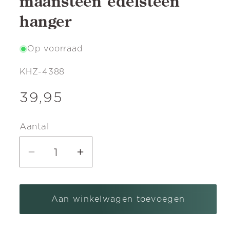
maansteen edelsteen
hanger
Op voorraad
SKU:
KHZ-4388
Normale
39,95
prijs
Aantal
Aantal
Aantal
verlagen
verhogen
voor
voor
Aan winkelwagen toevoegen
Zilveren
Zilveren
Ovaal
Ovaal