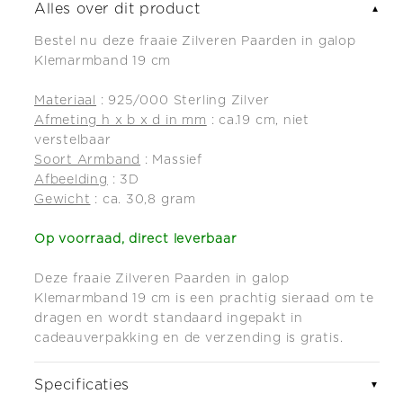
galop
galop
Alles over dit product
▼
Klemarmband
Klemarmband
Bestel nu deze fraaie Zilveren Paarden in galop
19
19
Klemarmband 19 cm
cm
cm
Materiaal
: 925/000 Sterling Zilver
Afmeting h x b x d in mm
: ca.19 cm, niet
verstelbaar
Soort Armband
: Massief
Afbeelding
: 3D
Gewicht
: ca. 30,8 gram
Op voorraad, direct leverbaar
Deze fraaie Zilveren Paarden in galop
Klemarmband 19 cm
i
s een prachtig sieraad om te
dragen en wordt standaard ingepakt in
cadeauverpakking en de verzending is gratis.
Specificaties
▼