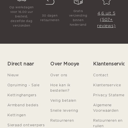
Op werkdagen
Gratis
voor 16.00 uur
4,6 uit 5
30 dagen
verzending
besteld,
(507+
retourneren
binnen
dezelfde dag
Nederland
reviews)
verzonden
Direct naar
Over Mooye
Klantenservic
Nieuw
Over ons
Contact
Opruiming - Sale
Hoe kan ik
Klantenservice
bestellen?
Kettinghangers
Privacy Statemen
Veilig betalen
Armband bedels
Algemene
Snelle levering
Voorwaarden
Kettingen
Retourneren
Retourneren en
Sieraad ontwerpers
ruilen