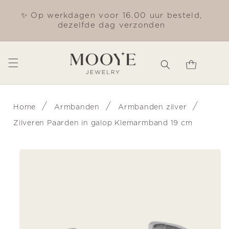
Meteen
naar de
✨ Op werkdagen voor 16.00 uur besteld,
Gra
content
dezelfde dag verzonden
Winkelwagen
/
/
/
Home
Armbanden
Armbanden zilver
Zilveren Paarden in galop Klemarmband 19 cm
Ga direct naar
productinformatie