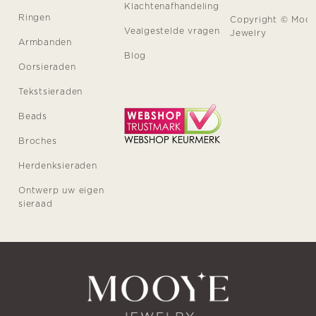
Klachtenafhandeling
Ringen
Copyright © Moo
Vealgestelde vragen
Jewelry
Armbanden
Blog
Oorsieraden
Tekstsieraden
Beads
Broches
Herdenksieraden
Ontwerp uw eigen
sieraad