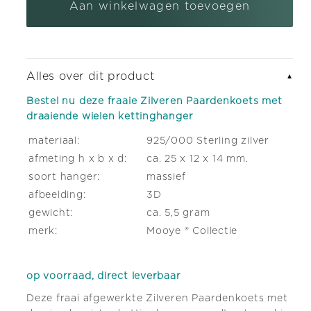
met
met
Aan winkelwagen toevoegen
zilveren armband bedel met karabijnslot
(+ €5,95)
draaiende
draaiende
wielen
wielen
kettinghanger
kettinghanger
Alles over dit product
▼
Bestel nu deze fraaie Zilveren Paardenkoets met
draaiende wielen kettinghanger
materiaal:
925/000 Sterling zilver
afmeting h x b x d:
ca. 25 x 12 x 14 mm.
soort hanger:
massief
afbeelding:
3D
gewicht:
ca. 5,5 gram
merk:
Mooye ® Collectie
op voorraad, direct leverbaar
Deze fraai afgewerkte Zilveren Paardenkoets met