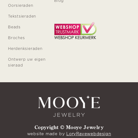
Blog
Oorsieraden
Tekstsieraden
Beads
Broches
Herdenksieraden
Ontwerp uw eigen
sieraad
Copyright © Mooye Jewelry
website made by
LoryRavewebdesign