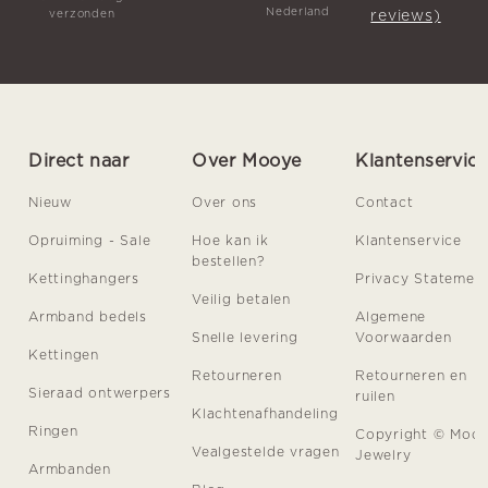
Nederland
reviews)
verzonden
Direct naar
Over Mooye
Klantenservic
Nieuw
Over ons
Contact
Opruiming - Sale
Hoe kan ik
Klantenservice
bestellen?
Kettinghangers
Privacy Statemen
Veilig betalen
Armband bedels
Algemene
Snelle levering
Voorwaarden
Kettingen
Retourneren
Retourneren en
Sieraad ontwerpers
ruilen
Klachtenafhandeling
Ringen
Copyright © Moo
Vealgestelde vragen
Jewelry
Armbanden