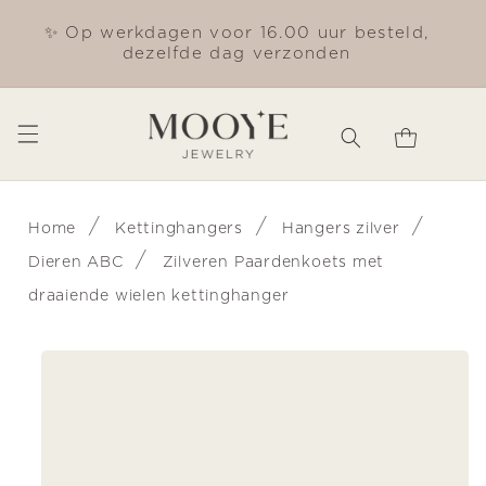
Meteen
naar de
✨ Op werkdagen voor 16.00 uur besteld,
Gra
content
dezelfde dag verzonden
Winkelwagen
/
/
/
Home
Kettinghangers
Hangers zilver
/
Dieren ABC
Zilveren Paardenkoets met
draaiende wielen kettinghanger
Ga direct naar
productinformatie