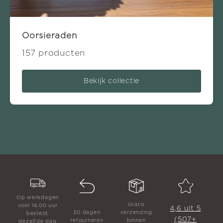
Oorsieraden
157 producten
Bekijk collectie
Op werkdagen
Gratis
voor 16.00 uur
4,6 uit 5
30 dagen
verzending
besteld,
(507+
retourneren
binnen
dezelfde dag