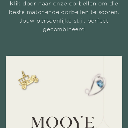
Klik door naar onze oorbellen om die
beste matchende oorbellen te scoren.
Jouw persoonlijke stijl, perfect
gecombineerd