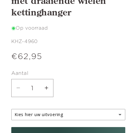
met draaiende wielen
kettinghanger
Op voorraad
SKU:
KHZ-4960
Normale
€62,95
prijs
Aantal
Aantal
Aantal
verlagen
verhogen
voor
voor
Kies hier uw uitvoering
Zilveren
Zilveren
Paardenkoets
Paardenkoets
zilveren kettinghanger