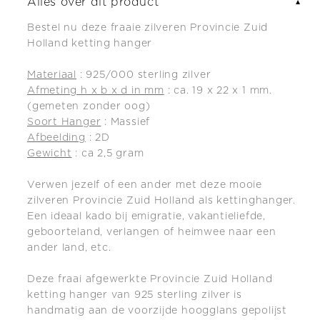
Alles over dit product
▼
Bestel nu deze fraaie zilveren Provincie Zuid
Holland ketting hanger
Materiaal
: 925/000 sterling zilver
Afmeting h x b x d in mm
: ca. 19 x 22 x 1 mm.
(gemeten zonder oog)
Soort Hanger
: Massief
Afbeelding
: 2D
Gewicht
: ca 2,5 gram
Verwen jezelf of een ander met deze mooie
zilveren Provincie Zuid Holland als kettinghanger.
Een ideaal kado bij emigratie, vakantieliefde,
geboorteland, verlangen of heimwee naar een
ander land, etc.
Deze fraai afgewerkte Provincie Zuid Holland
ketting hanger van 925 sterling zilver is
handmatig aan de voorzijde hoogglans gepolijst