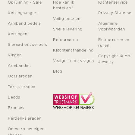
Opruiming - Sale
Hoe kan ik
Klantenservice
bestellen?
Kettinghangers
Privacy Statemen
Veilig betalen
Armband bedels
Algemene
Snelle levering
Voorwaarden
Kettingen
Retourneren
Retourneren en
Sieraad ontwerpers
ruilen
Klachtenafhandeling
Ringen
Copyright © Moo
Vealgestelde vragen
Jewelry
Armbanden
Blog
Oorsieraden
Tekstsieraden
Beads
Broches
Herdenksieraden
Ontwerp uw eigen
sieraad