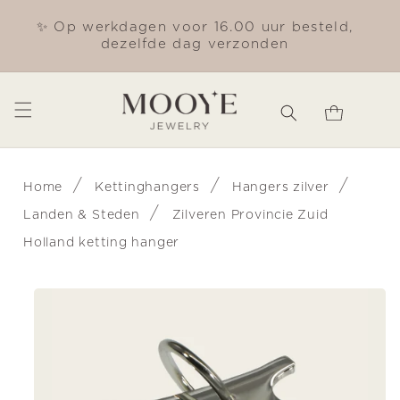
Meteen
naar de
✨ Op werkdagen voor 16.00 uur besteld,
Gra
content
dezelfde dag verzonden
Winkelwagen
/
/
/
Home
Kettinghangers
Hangers zilver
/
Landen & Steden
Zilveren Provincie Zuid
Holland ketting hanger
Ga direct naar
productinformatie