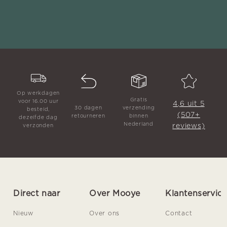
Op werkdagen
Gratis
voor 16.00 uur
4,6 uit 5
30 dagen
verzending
besteld,
(507+
retourneren
binnen
dezelfde dag
Nederland
reviews)
verzonden
Direct naar
Over Mooye
Klantenservic
Nieuw
Over ons
Contact