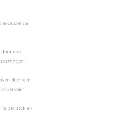
s exclusief de
n door een
lskettingen".
maken do
or een
 Armbanden"
l is per stuk en