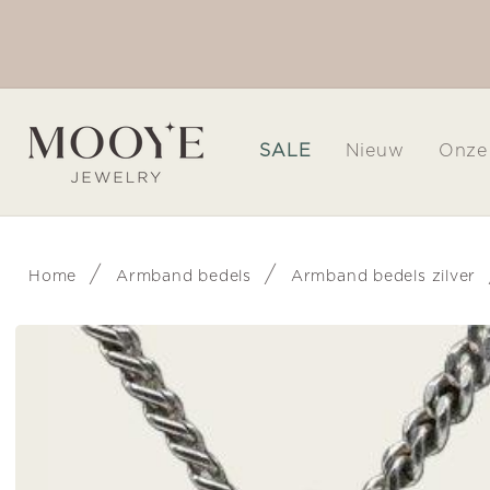
Meteen
naar de
🎁 Gratis cadeau verpakking!
content
SALE
Nieuw
Onze
/
/
Home
Armband bedels
Armband bedels zilver
Ga direct naar
productinformatie