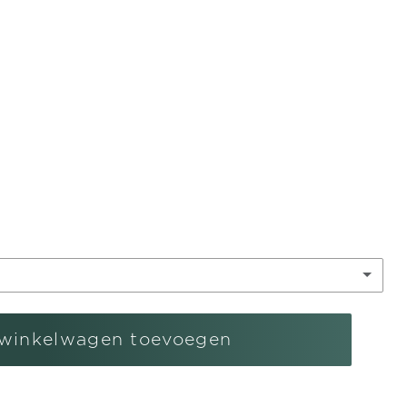
l
gen
ren
winkelwagen toevoegen
 met karabijnslot
(+ €5,95)
r