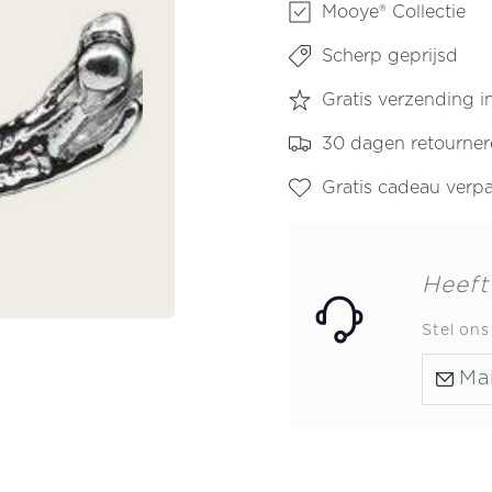
en/of
en/of
Mooye® Collectie
bedel
bedel
Scherp geprijsd
Gratis verzending 
30 dagen retourne
Gratis cadeau verp
Heeft
Stel on
Mai