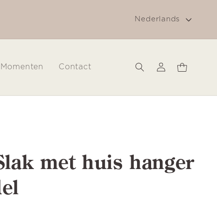
T
Nederlands
a
a
l
Inloggen
Winkelwagen
Momenten
Contact
Slak met huis hanger
el