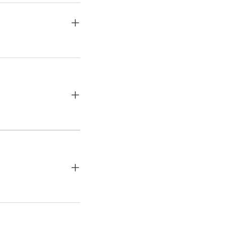
+
+
+