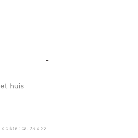
-
et huis
x dikte : ca. 23 x 22