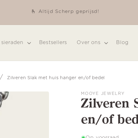
🫰 Altijd Scherp geprijsd!
 sieraden
Bestsellers
Over ons
Blog
/
Zilveren Slak met huis hanger en/of bedel
MOOYE JEWELRY
Zilveren 
en/of bed
Op voorraad