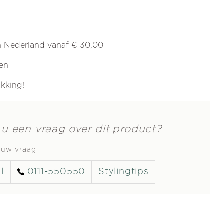
in Nederland vanaf € 30,00
ren
akking!
 u een vraag over dit product?
s uw vraag
l
0111-550550
Stylingtips