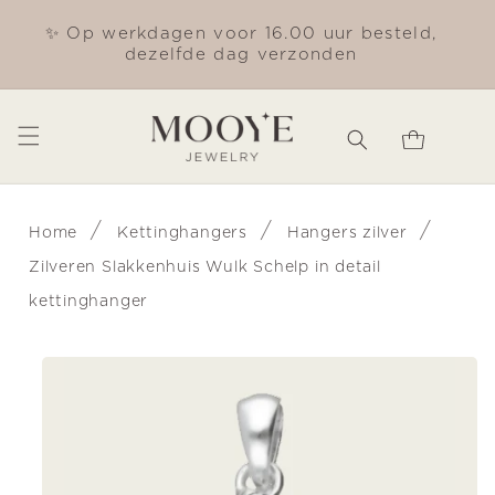
Meteen
naar de
✨ Op werkdagen voor 16.00 uur besteld,
Gra
content
dezelfde dag verzonden
Winkelwagen
/
/
/
Home
Kettinghangers
Hangers zilver
Zilveren Slakkenhuis Wulk Schelp in detail
kettinghanger
Ga direct naar
productinformatie