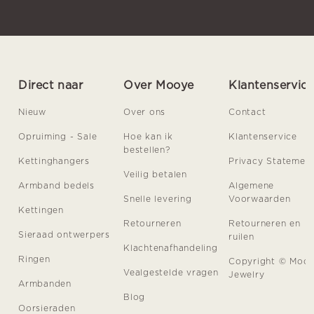
Direct naar
Over Mooye
Klantenservic
Nieuw
Over ons
Contact
Opruiming - Sale
Hoe kan ik
Klantenservice
bestellen?
Kettinghangers
Privacy Statemen
Veilig betalen
Armband bedels
Algemene
Snelle levering
Voorwaarden
Kettingen
Retourneren
Retourneren en
Sieraad ontwerpers
ruilen
Klachtenafhandeling
Ringen
Copyright © Moo
Vealgestelde vragen
Jewelry
Armbanden
Blog
Oorsieraden