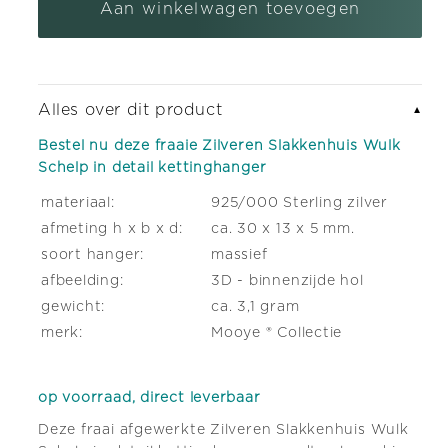
Wulk
Wulk
Aan winkelwagen toevoegen
zilveren armband bedel met karabijnslot
(+ €5,95)
Schelp
Schelp
in
in
detail
detail
Alles over dit product
▼
kettinghanger
kettinghanger
Bestel nu deze fraaie Zilveren Slakkenhuis Wulk
Schelp in detail kettinghanger
materiaal:
925/000 Sterling zilver
afmeting h x b x d:
ca. 30 x 13 x 5 mm.
soort hanger:
massief
afbeelding:
3D - binnenzijde hol
gewicht:
ca. 3,1 gram
merk:
Mooye ® Collectie
op voorraad, direct leverbaar
Deze fraai afgewerkte Zilveren Slakkenhuis Wulk