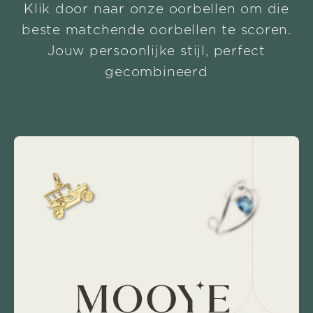
Klik door naar onze oorbellen om die
beste matchende oorbellen te scoren.
Jouw persoonlijke stijl, perfect
gecombineerd