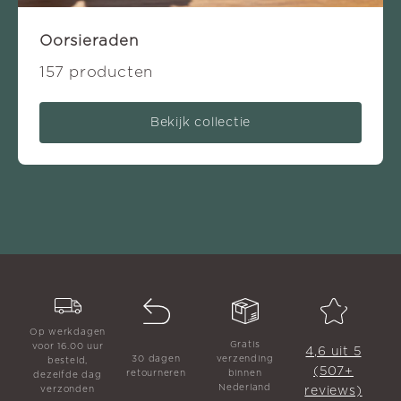
Oorsieraden
157 producten
Bekijk collectie
Op werkdagen
Gratis
voor 16.00 uur
4,6 uit 5
30 dagen
verzending
besteld,
(507+
retourneren
binnen
dezelfde dag
Nederland
reviews)
verzonden