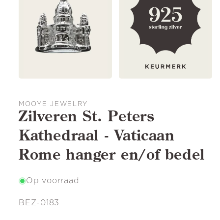
MOOYE JEWELRY
Zilveren St. Peters
Kathedraal - Vaticaan
Rome hanger en/of bedel
Op voorraad
SKU:
BEZ-0183