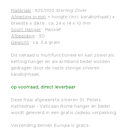
en/of
en/of
bedel
bedel
Materiaal
: 925/000 Sterling Zilver
Afmeting in mm
= hoogte (incl. karabijnhaak) x
breedte x dikte : ca. 24 x 14 x 10 mm
Soort Hanger
: Massief
Afbeelding
: 3D
Gewicht
: ca. 3,4 gram
Dit sieraad is multifunctioneel en kan zowel als
ketting hanger en als armband bedel worden
gedragen door de vaste stevige zilveren
karabijnhaak.
op voorraad, direct leverbaar
Deze fraai afgewerkte zilveren St. Peters
Kathedraal - Vaticaan Rome hanger én bedel
wordt geleverd in een gratis cadeau verpakking.
Verzending binnen Europa is gratis.