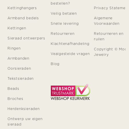
bestellen?
Kettinghangers
Privacy Statemen
Veilig betalen
Armband bedels
Algemene
Snelle levering
Voorwaarden
Kettingen
Retourneren
Retourneren en
Sieraad ontwerpers
ruilen
Klachtenafhandeling
Ringen
Copyright © Moo
Vealgestelde vragen
Jewelry
Armbanden
Blog
Oorsieraden
Tekstsieraden
Beads
Broches
Herdenksieraden
Ontwerp uw eigen
sieraad