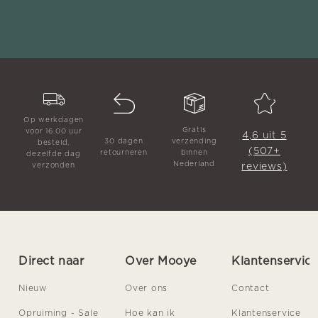
Op werkdagen
Gratis
voor 16.00 uur
4,6 uit 5
30 dagen
verzending
besteld,
(507+
retourneren
binnen
dezelfde dag
Nederland
reviews)
verzonden
Direct naar
Over Mooye
Klantenservic
Nieuw
Over ons
Contact
Opruiming - Sale
Hoe kan ik
Klantenservice