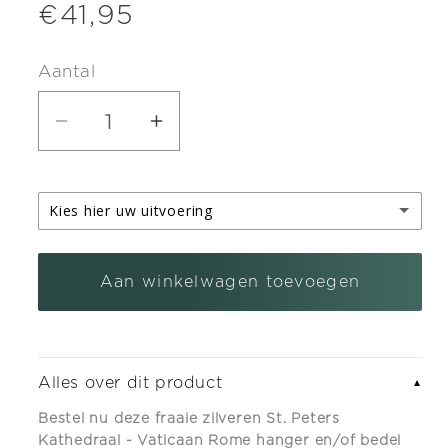
Normale
€41,95
prijs
Aantal
Aantal
Aantal
verlagen
verhogen
voor
voor
Kies hier uw uitvoering
Zilveren
Zilveren
St.
St.
zilveren kettinghanger
Peters
Peters
Aan winkelwagen toevoegen
zilveren armband bedel met karabijnslot
(+ €5,95)
Kathedraal
Kathedraal
-
-
Vaticaan
Vaticaan
Alles over dit product
▼
Rome
Rome
hanger
hanger
Bestel nu deze fraaie zilveren St. Peters
Kathedraal - Vaticaan Rome hanger en/of bedel