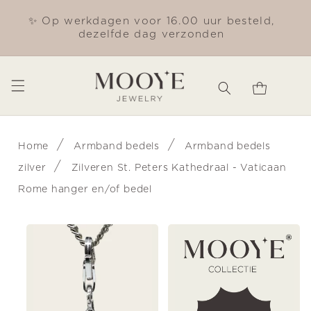
Meteen
naar de
✨ Op werkdagen voor 16.00 uur besteld,
Gra
content
dezelfde dag verzonden
Winkelwagen
/
/
Home
Armband bedels
Armband bedels
/
zilver
Zilveren St. Peters Kathedraal - Vaticaan
Rome hanger en/of bedel
Ga direct naar
productinformatie