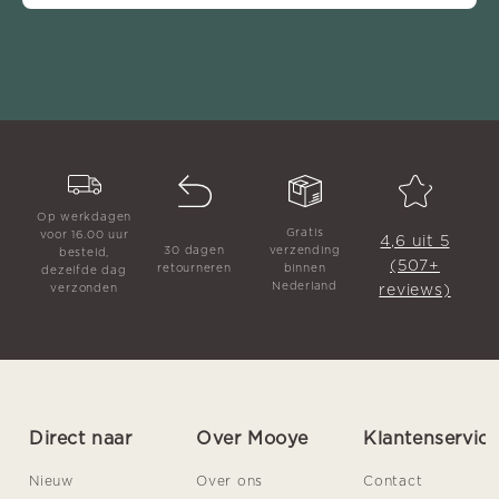
Op werkdagen
Gratis
voor 16.00 uur
4,6 uit 5
30 dagen
verzending
besteld,
(507+
retourneren
binnen
dezelfde dag
Nederland
reviews)
verzonden
Direct naar
Over Mooye
Klantenservic
Nieuw
Over ons
Contact