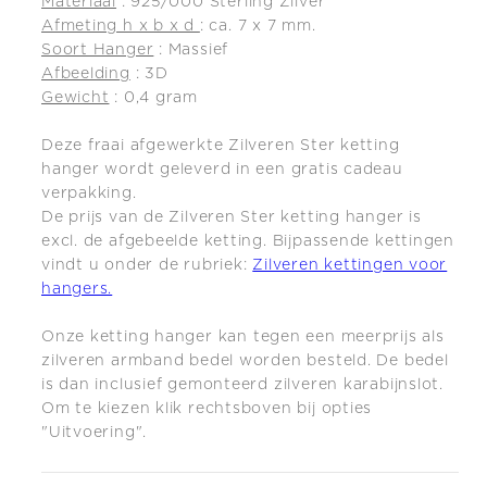
Materiaal
: 925/000 Sterling Zilver
Afmeting h x b x d
: ca. 7 x 7 mm.
Soort Hanger
: Massief
Afbeelding
: 3D
Gewicht
: 0,4 gram
Deze fraai afgewerkte Zilveren Ster ketting
hanger wordt geleverd in een gratis cadeau
verpakking.
De prijs van de Zilveren Ster ketting hanger is
excl. de afgebeelde ketting.
Bijpassende kettingen
vindt u onder de
rubriek:
Zilveren kettingen voor
hangers.
Onze ketting
hanger kan tegen een meerprijs als
zilveren armband bedel worden besteld. De bedel
is dan inclusief gemonteerd zilveren karabijnslot.
Om te kiezen klik rechtsboven bij opties
"Uitvoering".