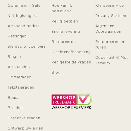
Opruiming - Sale
Hoe kan ik
Klantenservice
bestellen?
Kettinghangers
Privacy Statemen
Veilig betalen
Armband bedels
Algemene
Snelle levering
Voorwaarden
Kettingen
Retourneren
Retourneren en
Sieraad ontwerpers
ruilen
Klachtenafhandeling
Ringen
Copyright © Moo
Vealgestelde vragen
Jewelry
Armbanden
Blog
Oorsieraden
Tekstsieraden
Beads
Broches
Herdenksieraden
Ontwerp uw eigen