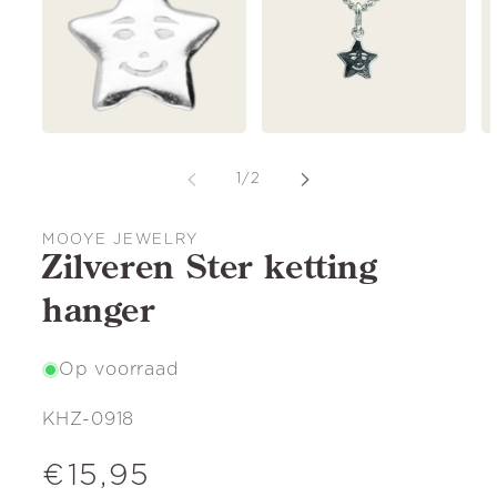
van
1
/
2
MOOYE JEWELRY
Zilveren Ster ketting
hanger
Op voorraad
SKU:
KHZ-0918
Normale
€15,95