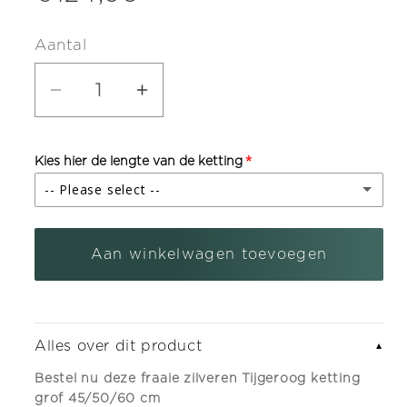
prijs
Aantal
Aantal
Aantal
verlagen
verhogen
voor
voor
Kies hier de lengte van de ketting
Zilveren
Zilveren
-- Please select --
Tijgeroog
Tijgeroog
ketting
ketting
Lengte 45 cm
Aan winkelwagen toevoegen
4.
4.
Lengte 50 cm
(+ €13,00)
grof
grof
-
-
lengte 60 cm
(+ €35,00)
dikte
dikte
Alles over dit product
▼
4,4
4,4
Bestel nu deze fraaie zilveren Tijgeroog ketting
mm
mm
grof 45/50/60 cm