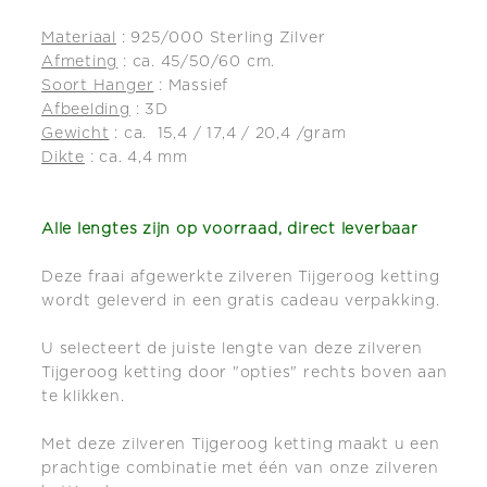
-
-
Materiaal
: 925/000 Sterling Zilver
45
45
Afmeting
: ca. 45/50/60 cm.
cm
cm
Soort Hanger
: Massief
Afbeelding
: 3D
Gewicht
: ca. 15,4 / 17,4 / 20,4 /gram
Dikte
: ca. 4,4 mm
Alle lengtes zijn op voorraad, direct leverbaar
Deze fraai afgewerkte zilveren Tijgeroog ketting
wordt geleverd in een gratis cadeau verpakking.
U selecteert de juiste lengte van deze zilveren
Tijgeroog ketting door "opties" rechts boven aan
te klikken.
Met deze zilveren Tijgeroog ketting maakt u een
prachtige combinatie met één van onze zilveren