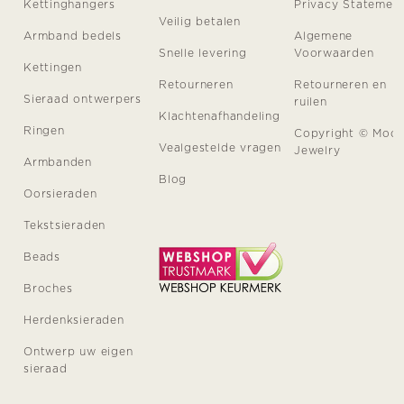
Kettinghangers
Privacy Statemen
Veilig betalen
Armband bedels
Algemene
Snelle levering
Voorwaarden
Kettingen
Retourneren
Retourneren en
Sieraad ontwerpers
ruilen
Klachtenafhandeling
Ringen
Copyright © Moo
Vealgestelde vragen
Jewelry
Armbanden
Blog
Oorsieraden
Tekstsieraden
Beads
Broches
Herdenksieraden
Ontwerp uw eigen
sieraad