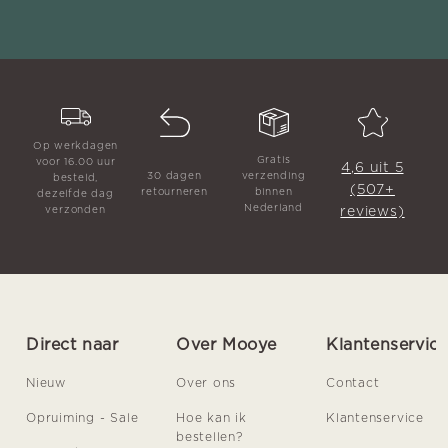
Op werkdagen
Gratis
voor 16.00 uur
4,6 uit 5
30 dagen
verzending
besteld,
(507+
retourneren
binnen
dezelfde dag
Nederland
reviews)
verzonden
Direct naar
Over Mooye
Klantenservic
Nieuw
Over ons
Contact
Opruiming - Sale
Hoe kan ik
Klantenservice
bestellen?