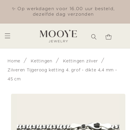
Meteen
naar de
✨ Op werkdagen voor 16.00 uur besteld,
Gra
content
dezelfde dag verzonden
Winkelwagen
/
/
/
Home
Kettingen
Kettingen zilver
Zilveren Tijgeroog ketting 4. grof - dikte 4,4 mm -
45 cm
Ga direct naar
productinformatie