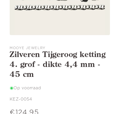
MOOYE JEWELRY
Zilveren Tijgeroog ketting
4. grof - dikte 4,4 mm -
45 cm
Op voorraad
SKU:
KEZ-0054
Normale
€124,95