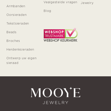
Vealgestelde vragen
Jewelry
Armbanden
Blog
Oorsieraden
Tekstsieraden
Beads
Broches
Herdenksieraden
Ontwerp uw eigen
sieraad