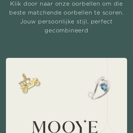
Klik door naar onze oorbellen om die
beste matchende oorbellen te scoren.
Jouw persoonlijke stijl, perfect
gecombineerd