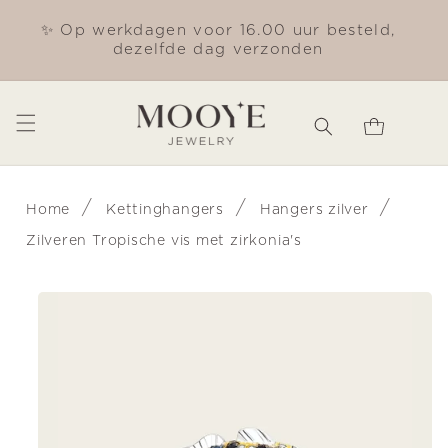
Meteen
naar de
✨ Op werkdagen voor 16.00 uur besteld,
Gra
content
dezelfde dag verzonden
Winkelwagen
/
/
/
Home
Kettinghangers
Hangers zilver
Zilveren Tropische vis met zirkonia's
Ga direct naar
productinformatie