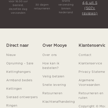
Gratis
voor 16.00 uur
4,6 uit 5
30 dagen
verzending
besteld,
(507+
retourneren
binnen
dezelfde dag
Nederland
reviews)
verzonden
Direct naar
Over Mooye
Klantenservic
Nieuw
Over ons
Contact
Opruiming - Sale
Hoe kan ik
Klantenservice
bestellen?
Kettinghangers
Privacy Statemen
Veilig betalen
Armband bedels
Algemene
Snelle levering
Voorwaarden
Kettingen
Retourneren
Retourneren en
Sieraad ontwerpers
ruilen
Klachtenafhandeling
Ringen
Copyright © Moo