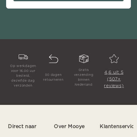
Op werkdagen
Gratis
voor 16.00 uur
4,6 uit 5
30 dagen
verzending
besteld,
(507+
retourneren
binnen
dezelfde dag
Nederland
reviews)
verzonden
Direct naar
Over Mooye
Klantenservic