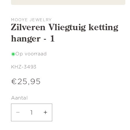
MOOYE JEWELRY
Zilveren Vliegtuig ketting
hanger - 1
Op voorraad
SKU:
KHZ-3493
Normale
€25,95
prijs
Aantal
Aantal
Aantal
verlagen
verhogen