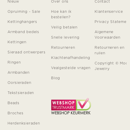
Nieuw
Over ons
Contact
Opruiming - Sale
Hoe kan ik
Klantenservice
bestellen?
Kettinghangers
Privacy Statemen
Veilig betalen
Armband bedels
Algemene
Snelle levering
Voorwaarden
Kettingen
Retourneren
Retourneren en
Sieraad ontwerpers
ruilen
Klachtenafhandeling
Ringen
Copyright © Moo
Vealgestelde vragen
Jewelry
Armbanden
Blog
Oorsieraden
Tekstsieraden
Beads
Broches
Herdenksieraden