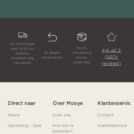
Op werkdagen
Gratis
voor 16.00 uur
4,6 uit 5
30 dagen
verzending
besteld,
(507+
retourneren
binnen
dezelfde dag
Nederland
reviews)
verzonden
Direct naar
Over Mooye
Klantenservic
Nieuw
Over ons
Contact
Opruiming - Sale
Hoe kan ik
Klantenservice
bestellen?