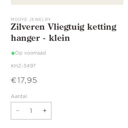
MOOYE JEWELRY
Zilveren Vliegtuig ketting
hanger - klein
Op voorraad
SKU:
KHZ-3497
Normale
€17,95
prijs
Aantal
Aantal
Aantal
verlagen
verhogen