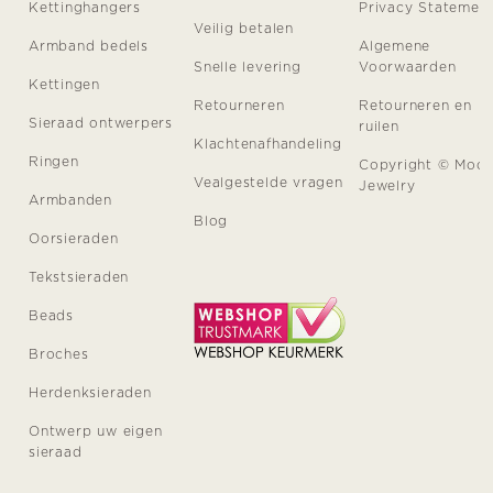
Kettinghangers
Privacy Statemen
Veilig betalen
Armband bedels
Algemene
Snelle levering
Voorwaarden
Kettingen
Retourneren
Retourneren en
Sieraad ontwerpers
ruilen
Klachtenafhandeling
Ringen
Copyright © Moo
Vealgestelde vragen
Jewelry
Armbanden
Blog
Oorsieraden
Tekstsieraden
Beads
Broches
Herdenksieraden
Ontwerp uw eigen
sieraad