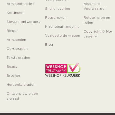
Armband bedels
Algemene
Snelle levering
Voorwaarden
Kettingen
Retourneren
Retourneren en
Sieraad ontwerpers
ruilen
Klachtenafhandeling
Ringen
Copyright © Moo
Vealgestelde vragen
Jewelry
Armbanden
Blog
Oorsieraden
Tekstsieraden
Beads
Broches
Herdenksieraden
Ontwerp uw eigen
sieraad