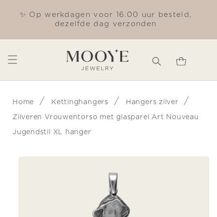
Meteen
naar de
✨ Op werkdagen voor 16.00 uur besteld,
Gra
content
dezelfde dag verzonden
Winkelwagen
/
/
/
Home
Kettinghangers
Hangers zilver
Zilveren Vrouwentorso met glasparel Art Nouveau
Jugendstil XL hanger
Ga direct naar
productinformatie