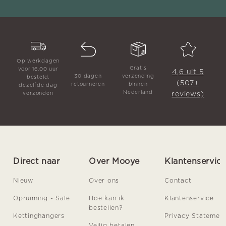
Op werkdagen
Gratis
voor 16.00 uur
4,6 uit 5
30 dagen
verzending
besteld,
(507+
retourneren
binnen
dezelfde dag
Nederland
reviews)
verzonden
Direct naar
Over Mooye
Klantenservic
Nieuw
Over ons
Contact
Opruiming - Sale
Hoe kan ik
Klantenservice
bestellen?
Kettinghangers
Privacy Statemen
Veilig betalen