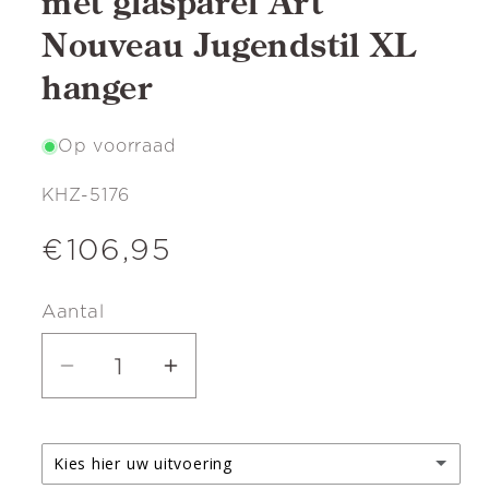
met glasparel Art
Nouveau Jugendstil XL
hanger
Op voorraad
SKU:
KHZ-5176
Normale
€106,95
prijs
Aantal
Aantal
Aantal
verlagen
verhogen
voor
voor
Kies hier uw uitvoering
Zilveren
Zilveren