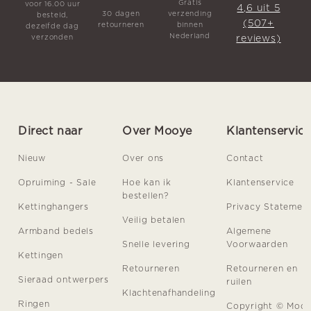
Gratis
voor 16.00 uur
4,6 uit 5
30 dagen
verzending
besteld,
(507+
retourneren
binnen
dezelfde dag
Nederland
reviews)
verzonden
Direct naar
Over Mooye
Klantenservic
Nieuw
Over ons
Contact
Opruiming - Sale
Hoe kan ik
Klantenservice
bestellen?
Kettinghangers
Privacy Statemen
Veilig betalen
Armband bedels
Algemene
Snelle levering
Voorwaarden
Kettingen
Retourneren
Retourneren en
Sieraad ontwerpers
ruilen
Klachtenafhandeling
Ringen
Copyright © Moo