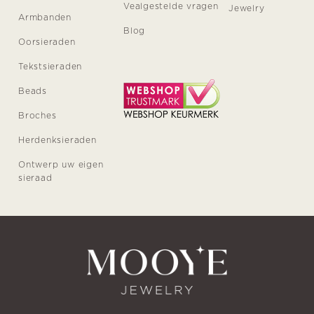
Vealgestelde vragen
Jewelry
Armbanden
Blog
Oorsieraden
Tekstsieraden
Beads
Broches
Herdenksieraden
Ontwerp uw eigen
sieraad