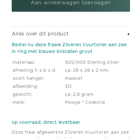
aan
aan
Aan winkelwagen toevoegen
zilveren armband bedel met karabijnslot
(+ €5,95)
zee
zee
in
in
ring
ring
Alles over dit product
▼
met
met
blauwe
blauwe
Bestel nu deze fraaie Zilveren Vuurtoren aan zee
in ring met blauwe kristallen groot
kristallen
kristallen
materiaal:
925/000 Sterling zilver
groot
groot
afmeting h x b x d:
ca. 28 x 28 x 2 mm.
soort hanger:
massief
afbeelding:
3D
gewicht:
ca. 2,8 gram
merk:
Mooye ® Collectie
op voorraad, direct leverbaar
Deze fraai afgewerkte Zilveren Vuurtoren aan zee