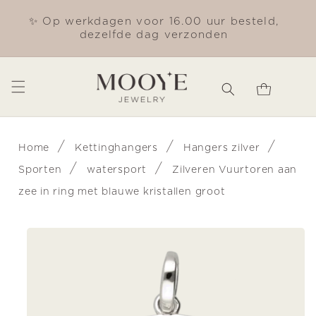
Meteen
naar de
✨ Op werkdagen voor 16.00 uur besteld,
Gra
content
dezelfde dag verzonden
Winkelwagen
/
/
/
Home
Kettinghangers
Hangers zilver
/
/
Sporten
watersport
Zilveren Vuurtoren aan
zee in ring met blauwe kristallen groot
Ga direct naar
productinformatie