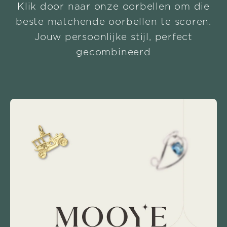
Klik door naar onze oorbellen om die
beste matchende oorbellen te scoren.
Jouw persoonlijke stijl, perfect
gecombineerd