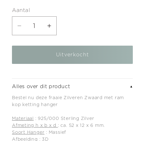
prijs
Aantal
Aantal
Aantal
verlagen
verhogen
voor
voor
Uitverkocht
Zilveren
Zilveren
Zwaard
Zwaard
met
met
ram
ram
Alles over dit product
▼
kop
kop
Bestel nu deze fraaie Zilveren Zwaard met ram
ketting
ketting
kop ketting hanger
hanger
hanger
Materiaal
: 925/000 Sterling Zilver
Afmeting h x b x d
: ca. 52 x 12 x 6 mm.
Soort Hanger
: Massief
Afbeelding
: 3D