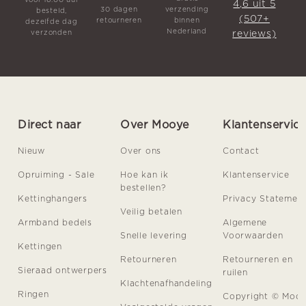
voor 16.00 uur
4,6 uit 5
30 dagen
verzending
besteld,
(507+
retourneren
binnen
dezelfde dag
Nederland
reviews)
verzonden
Direct naar
Over Mooye
Klantenservic
Nieuw
Over ons
Contact
Opruiming - Sale
Hoe kan ik
Klantenservice
bestellen?
Kettinghangers
Privacy Statemen
Veilig betalen
Armband bedels
Algemene
Snelle levering
Voorwaarden
Kettingen
Retourneren
Retourneren en
Sieraad ontwerpers
ruilen
Klachtenafhandeling
Ringen
Copyright © Moo