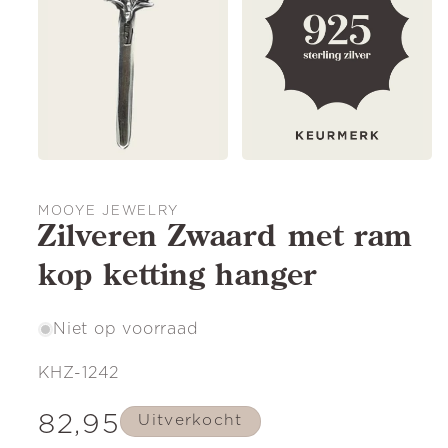
MOOYE JEWELRY
Zilveren Zwaard met ram
kop ketting hanger
Niet op voorraad
SKU:
KHZ-1242
Normale
82,95
Uitverkocht