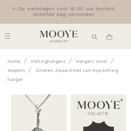
Meteen
naar de
✨ Op werkdagen voor 16.00 uur besteld,
Gra
content
dezelfde dag verzonden
Winkelwagen
/
/
/
Home
Kettinghangers
Hangers zilver
/
Wapens
Zilveren Zwaard met ram kop ketting
hanger
Ga direct naar
productinformatie